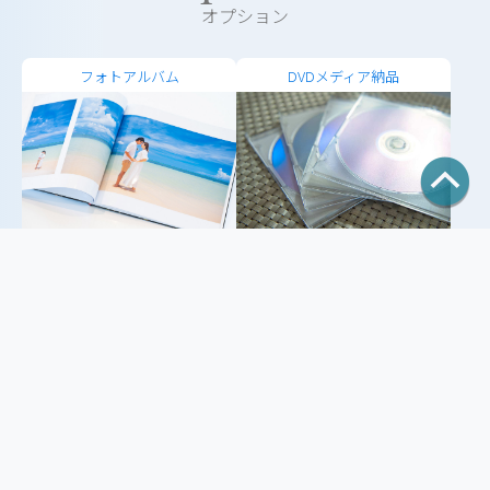
オプション
フォトアルバム
DVDメディア納品
グロッシーな艶が写真の色彩
特別な瞬間を捉えた写真を
や魅力を伝えるハイグレード
DVDに保存します。
なアルバムです。
￥2,200（税込）
￥55,000（税込）
納品日（約21日）
40ページ・外寸266mm-266mm 内寸
260mm-260mm、納期は約70日。
データ追加購入 10枚
お支度部屋（2時間）