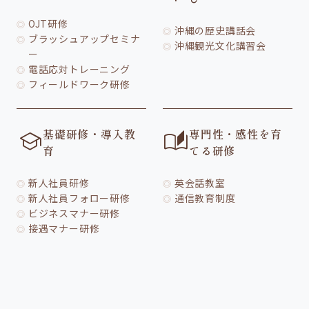
OJT研修
沖縄の歴史講話会
ブラッシュアップセミナ
沖縄観光文化講習会
ー
電話応対トレーニング
フィールドワーク研修
基礎研修・導入教
専門性・感性を育
school
auto_stories
育
てる研修
新人社員研修
英会話教室
新人社員フォロー研修
通信教育制度
ビジネスマナー研修
接遇マナー研修