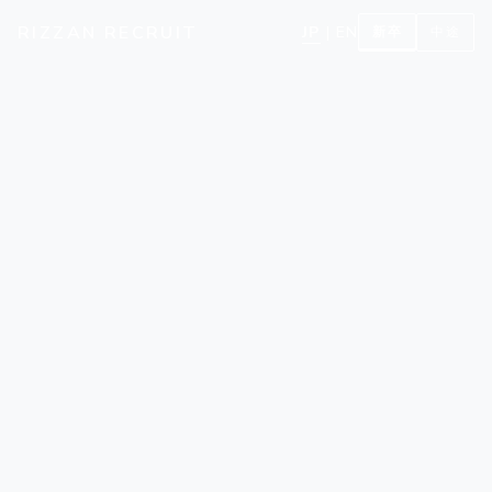
RIZZAN RECRUIT
JP
|
EN
新卒
中途