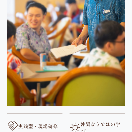
handshake
沖縄ならではの学
sunny
実践型・現場研修
び