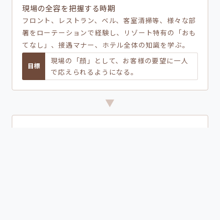
現場の全容を把握する時期
フロント、レストラン、ベル、客室清掃等、様々な部
署をローテーションで経験し、リゾート特有の「おも
てなし」、接遇マナー、ホテル全体の知識を学ぶ。
現場の「顔」として、お客様の要望に一人
目標
で応えられるようになる。
▼
現場のリーダー・頼れる先輩期
3〜4年目
自分で考えて、仲間と形にする
お客様に喜んでいただくための新しいサービス企画や
業務改善、新卒メンバーの「一番近い先輩」として、
業務を教え、相談に乗る。
後輩を指導しながら、チームを円滑に回
目標