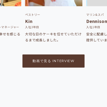
ペストリー
マリン&スパ
Kin
Denniso
トマネージャー
入社3年目
入社1年目
幸せを感じる
大切な日のケーキを任せていただけ
安全に配慮
るまで成長しました。
提供してい
動画で見る INTERVIEW